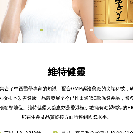
y Park
維特健靈
辦，集合了中西醫學專家的知識，配合GMP認證藥廠的尖端科技，
人從根本改善健康。品牌發展至今已推出逾150款保健產品，業
領導地位。維特健靈大藥廠亦是香港極少數擁有歐盟標準的PIC
房在生產及品質監控方面均達到國際水平。
三期, L3, A318舖
星期一至日及公眾假期 10:00-21:0