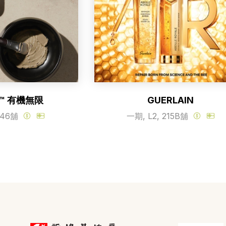
G™ 有機無限
GUERLAIN
246舖
一期, L2, 215B舖